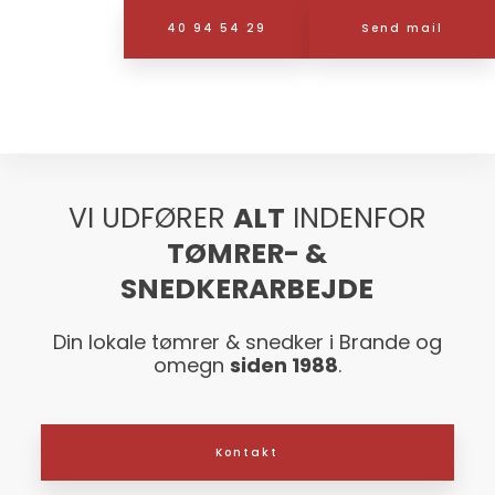
40 94 54 29
Send mail
VI UDFØRER
ALT
INDENFOR
TØMRER- &
SNEDKERARBEJDE
Din lokale tømrer & snedker i Brande og
omegn
s
iden 1988
.
Kontakt