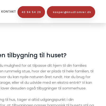
Kontakt
KONTAKT
40 94 54 29
kasper@knudtomrer.dk
en tilbygning til huset?
du mulighed for at tilpasse dit hjem til din families
 rummelig stue, hvor der er plads til hele familien, til
hvor du kan nyde naturen året rundt. Har du brug for
arage, eller vil du udvide med en ekstra entré? Vi kan
 laver desuden også tilbygninger til sommerhuse.
ng til hus, tager vi altid udgangspunkt i din
for, at tilbygningen passer harmonisk til husets stil og