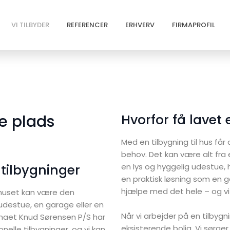
Vi tilbyder
Referencer
Erhverv
Firmaprofil
VI TILBYDER
REFERENCER
ERHVERV
FIRMAPROFIL
re plads
Hvorfor få lavet 
Med en tilbygning til hus får 
behov. Det kan være alt fra en
 tilbygninger
en lys og hyggelig udestue, 
en praktisk løsning som en g
hjælpe med det hele – og vi
l huset kan være den
udestue, en garage eller en
Når vi arbejder på en tilbygni
maet Kn​ud Sørensen P/S har
eksisterende bolig. Vi sørger 
elle tilbygninger, og vi kan