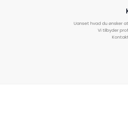
Uanset hvad du ønsker at 
​Vi tilbyder p
​Kontak