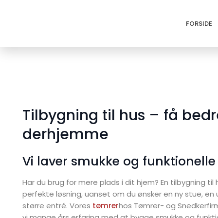
Forside
FORSIDE
Tilbygning til hus – få bed
derhjemme
Vi laver smukke og funktionelle
Har du brug for mere plads i dit hjem? En tilbygning ti
perfekte løsning, uanset om du ønsker en ny stue, en 
større entré. Vores
tømrer
hos Tømrer- og Snedkerfir
vi mange års erfaring med at bygge smukke og funktion